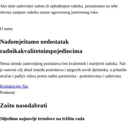
Ako niste zadovoljni radom ili ophođenjem radnika, preuzimamo na sebe
obvezu zamjene radnika unutar ugovorenog jamstvenog roka.
O nama
Nadomještamo nedostatak
radnika
kvalitetnim
pojedincima
Nema istinski zadovoljnog poslodavca bez kvalitetnih i marljivih radnika. Naš
je osnovni cilj sklad između poslodavca i njegovih novih djelatnika, a polazište
stručan i pažljiv odnos prema našim partnerima - poslodavcima i radnicima.
Kontaktirajte Nas
Prednosti
Zašto nas
odabrati
Slijedimo najnovije trendove na tržištu rada