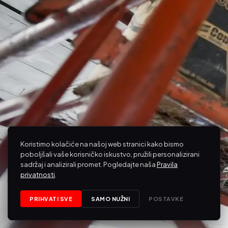
Koristimo kolačiće na našoj web stranici kako bismo
poboljšali vaše korisničko iskustvo, pružili personalizirani
sadržaj i analizirali promet. Pogledajte naša
Pravila
privatnosti
.
PRIHVATI SVE
SAMO NUŽNI
POSTAVKE