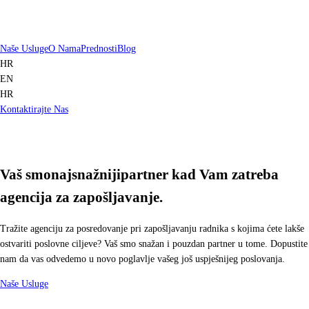
Naše Usluge
O Nama
Prednosti
Blog
HR
EN
HR
Kontaktirajte Nas
Vaš smo
najsnažniji
partner kad Vam zatreba
agencija za zapošljavanje.
Tražite agenciju za posredovanje pri zapošljavanju radnika s kojima ćete lakše
ostvariti poslovne ciljeve? Vaš smo snažan i pouzdan partner u tome. Dopustite
nam da vas odvedemo u novo poglavlje vašeg još uspješnijeg poslovanja.
Naše Usluge